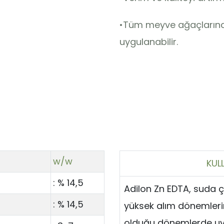
•Tüm meyve ağaçlarında, 
uygulanabilir.
w/w
KULL
: % 14,5
Adilon Zn EDTA, suda ç
: % 14,5
yüksek alım dönemleri
olduğu dönemlerde uyg