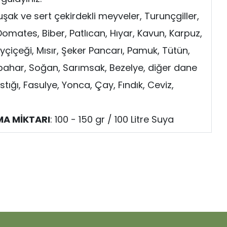
şak ve sert çekirdekli meyveler, Turunçgiller,
 Domates, Biber, Patlıcan, Hıyar, Kavun, Karpuz,
yçiçeği, Mısır, Şeker Pancarı, Pamuk, Tütün,
bahar, Soğan, Sarımsak, Bezelye, diğer dane
ıstığı, Fasulye, Yonca, Çay, Fındık, Ceviz,
A MİKTARI
: 100 - 150 gr / 100 Litre Suya