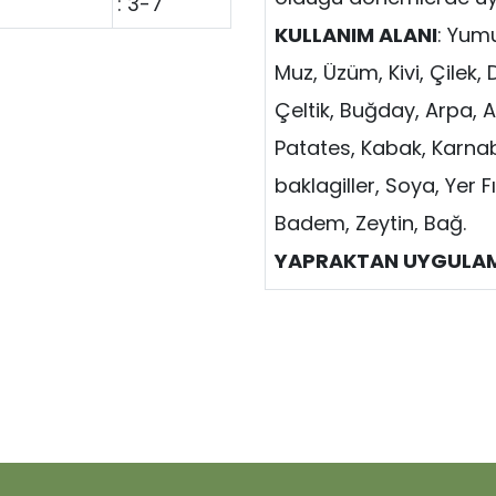
: 3-7
KULLANIM ALANI
: Yumu
Muz, Üzüm, Kivi, Çilek,
Çeltik, Buğday, Arpa, A
Patates, Kabak, Karna
baklagiller, Soya, Yer F
Badem, Zeytin, Bağ.
YAPRAKTAN UYGULAM