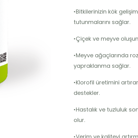
•Bitkilerinizin kök geli
tutunmalarını sağlar.
•Çiçek ve meyve oluşumu
•Meyve ağaçlarında roz
yapraklanma sağlar.
•Klorofil üretimini artıra
destekler.
•Hastalık ve tuzluluk s
olur.
•Verim ve kaliteyi artı