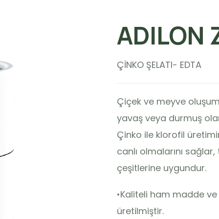
ADILON 
ÇİNKO ŞELATI- EDTA
Çiçek ve meyve oluşumun
yavaş veya durmuş olan b
Çinko ile klorofil üretimin
canlı olmalarını sağlar, t
çeşitlerine uygundur.
•Kaliteli ham madde ve y
üretilmiştir.