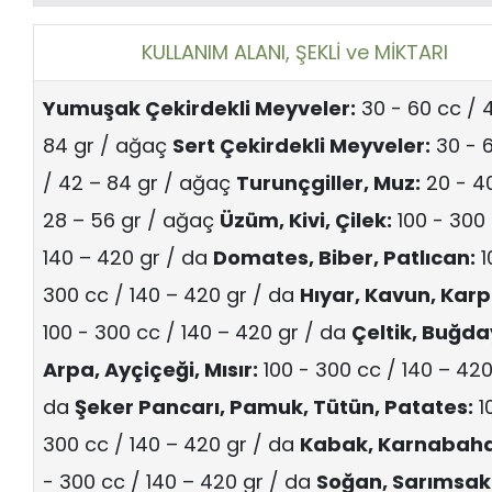
KULLANIM ALANI, ŞEKLİ ve MİKTARI
Yumuşak Çekirdekli Meyveler:
30 - 60 cc / 
84 gr / ağaç
Sert Çekirdekli Meyveler:
30 - 
/ 42 – 84 gr / ağaç
Turunçgiller, Muz:
20 - 40
28 – 56 gr / ağaç
Üzüm, Kivi, Çilek:
100 - 300 
140 – 420 gr / da
Domates, Biber, Patlıcan:
1
300 cc / 140 – 420 gr / da
Hıyar, Kavun, Karp
100 - 300 cc / 140 – 420 gr / da
Çeltik, Buğda
Arpa, Ayçiçeği, Mısır:
100 - 300 cc / 140 – 420
da
Şeker Pancarı, Pamuk, Tütün, Patates:
1
300 cc / 140 – 420 gr / da
Kabak, Karnabah
- 300 cc / 140 – 420 gr / da
Soğan, Sarımsak